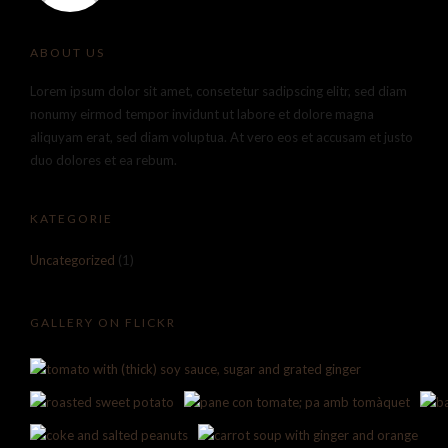
ABOUT US
Lorem ipsum dolor sit amet, consetetur sadipscing elitr, sed diam
nonumy eirmod tempor invidunt ut labore et dolore magna
aliquyam erat, sed diam voluptua. At vero eos et accusam et justo
duo dolores et ea rebum.
KATEGORIE
Uncategorized
(1)
GALLERY ON FLICKR